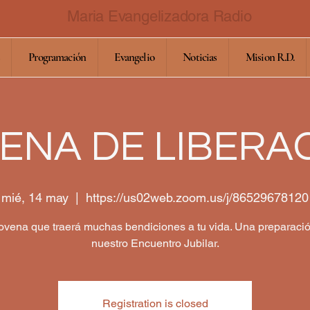
Maria Evangelizadora Radio
Programación
Evangelio
Noticias
Mision R.D.
ENA DE LIBERA
mié, 14 may
  |  
https://us02web.zoom.us/j/86529678120
vena que traerá muchas bendiciones a tu vida. Una preparaci
nuestro Encuentro Jubilar.
Registration is closed