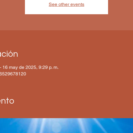
See other events
ación
– 16 may de 2025, 9:29 p. m.
/86529678120
ento