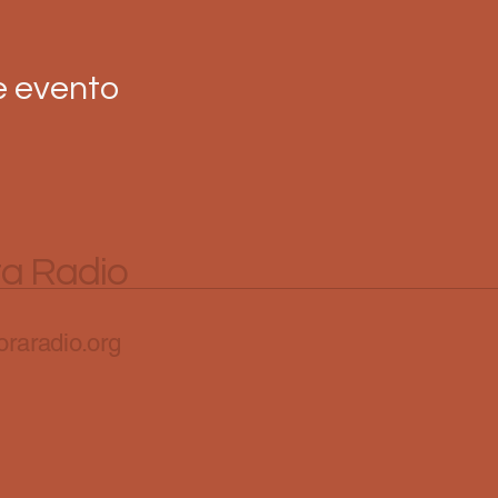
e evento
ra Radio
raradio.org