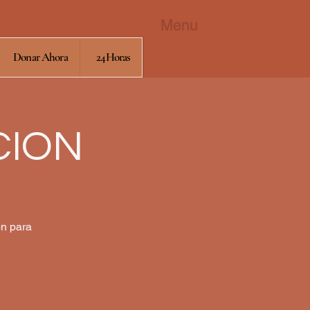
Menu
Donar Ahora
24Horas
CION
ón para