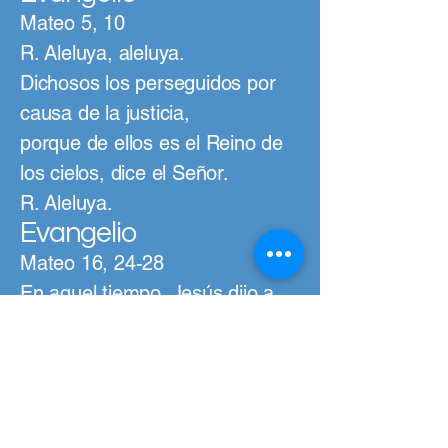
Mateo 5, 10
R. Aleluya, aleluya.
Dichosos los perseguidos por
causa de la justicia,
porque de ellos es el Reino de
los cielos, dice el Señor.
R. Aleluya.
Evangelio
Mateo 16, 24-28
En aquel tiempo, Jesús dijo a
sus discípulos: “El que quiera
venir conmigo, que renuncie a
sí mismo, que tome su cruz y
me siga. Pues el que quiera
salvar su vida, la perderá; pero