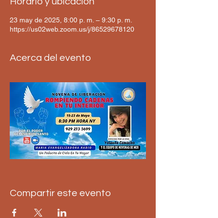
Horario y ubicación
23 may de 2025, 8:00 p. m. – 9:30 p. m.
https://us02web.zoom.us/j/86529678120
Acerca del evento
Compartir este evento