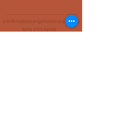
info@mariaevangelizadoraradio.org
929 273 5699
7228 Yellowstone Blvd
Forest Hills, NY 11375
Maria Evangelizadora
Radio
© 2025 by Maria