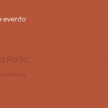
e evento
ra Radio
raradio.org