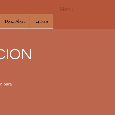
Menu
Donar Ahora
24Horas
CION
0
ón para