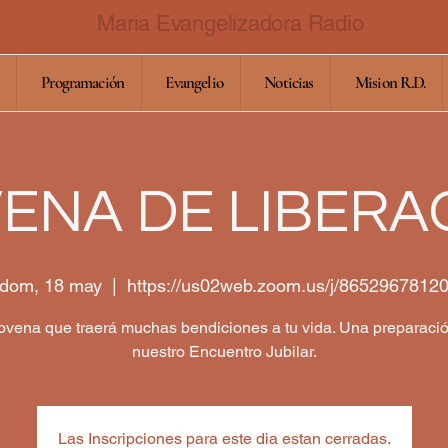
Maria Evangelizadora Radio
Programación
Evangelio
Noticias
Mision R.D.
ENA DE LIBERA
dom, 18 may
  |  
https://us02web.zoom.us/j/8652967812
vena que traerá muchas bendiciones a tu vida. Una preparaci
nuestro Encuentro Jubilar.
Las Inscripciones para este dia estan cerradas.