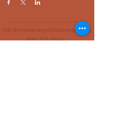
info@mariaevangelizadoraradio.org
929 273 5699
7228 Yellowstone Blvd
Forest Hills, NY 11375
Maria Evangelizadora
Radio
© 2025 by Maria