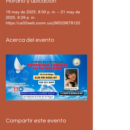
Horario y ubicación
19 may de 2025, 8:00 p. m. – 21 may de
2025, 9:29 p. m.
https://us02web.zoom.us/j/86529678120
Acerca del evento
Compartir este evento