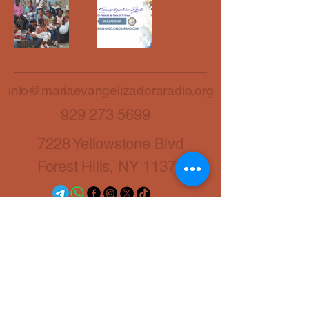
info@mariaevangelizadoraradio.org
929 273 5699
7228 Yellowstone Blvd
Forest Hills, NY 11375
Maria Evangelizadora
Radio